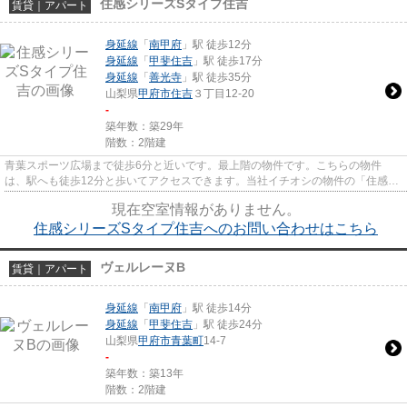
住感シリーズSタイプ住吉
賃貸｜アパート
身延線
「
南甲府
」駅 徒歩12分
身延線
「
甲斐住吉
」駅 徒歩17分
身延線
「
善光寺
」駅 徒歩35分
山梨県
甲府市
住吉
３丁目12-20
-
築年数：築29年
階数：2階建
青葉スポーツ広場まで徒歩6分と近いです。最上階の物件です。こちらの物件
は、駅へも徒歩12分と歩いてアクセスできます。当社イチオシの物件の「住感シ
リーズSタイプ住吉」。ぜひ一度...
現在空室情報がありません。
住感シリーズSタイプ住吉へのお問い合わせはこちら
ヴェルレーヌB
賃貸｜アパート
身延線
「
南甲府
」駅 徒歩14分
身延線
「
甲斐住吉
」駅 徒歩24分
山梨県
甲府市
青葉町
14-7
-
築年数：築13年
階数：2階建