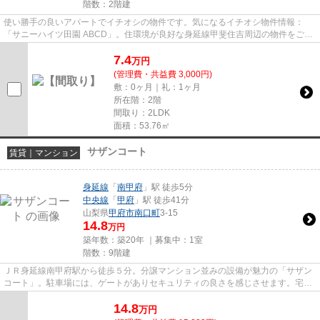
階数：2階建
使い勝手の良いアパートでイチオシの物件です。気になるイチオシ物件情報：
「サニーハイツ田園 ABCD」。住環境が良好な身延線甲斐住吉周辺の物件をご紹
介いたします。希望条件に沿った...
7.4
万
円
(管理費・共益費 3,000円)
敷：0ヶ月｜礼：1ヶ月
所在階：2階
間取り：2LDK
面積：53.76㎡
サザンコート
賃貸｜マンション
身延線
「
南甲府
」駅 徒歩5分
中央線
「
甲府
」駅 徒歩41分
山梨県
甲府市
南口町
3-15
14.8
万円
築年数：築20年 ｜募集中：
1室
階数：9階建
ＪＲ身延線南甲府駅から徒歩５分。分譲マンション並みの設備が魅力の「サザン
コート」。駐車場には、ゲートがありセキュリティの良さを感じさせます。宅配
ＢＯＸがあるので、アマゾン...
14.8
万
円