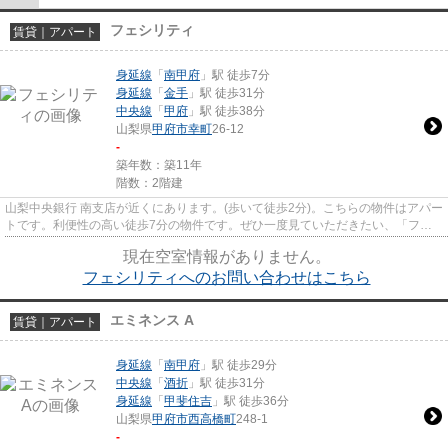
フェシリティ
賃貸｜アパート
身延線
「
南甲府
」駅 徒歩7分
身延線
「
金手
」駅 徒歩31分
中央線
「
甲府
」駅 徒歩38分
山梨県
甲府市
幸町
26-12
-
築年数：築11年
階数：2階建
山梨中央銀行 南支店が近くにあります。(歩いて徒歩2分)。こちらの物件はアパー
トです。利便性の高い徒歩7分の物件です。ぜひ一度見ていただきたい、「フェ
シリティ」です。甲府市エリ...
現在空室情報がありません。
フェシリティへのお問い合わせはこちら
エミネンス A
賃貸｜アパート
身延線
「
南甲府
」駅 徒歩29分
中央線
「
酒折
」駅 徒歩31分
身延線
「
甲斐住吉
」駅 徒歩36分
山梨県
甲府市
西高橋町
248-1
-