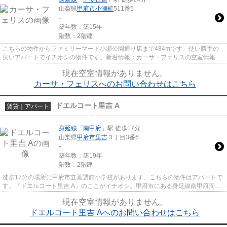
山梨県
甲府市
小瀬町
511番5
-
築年数：築15年
階数：2階建
こちらの物件からファミリーマート小瀬公園通り店まで484mです。使い勝手の
良いアパートでイチオシの物件です。新着情報：カーサ・フェリスの空室情報な
らコチラ。丸和不動産では身延...
現在空室情報がありません。
カーサ・フェリスへのお問い合わせはこちら
ドエルコート里吉 A
賃貸｜アパート
身延線
「
南甲府
」駅 徒歩17分
山梨県
甲府市
里吉
３丁目3番6
-
築年数：築19年
階数：2階建
徒歩17分の場所に甲府市立善誘館小学校があります。こちらの物件はアパートで
す。「ドエルコート里吉 A」のここがイチオシ。甲府市にある身延線南甲府周辺
の賃貸情報のことなら、安心...
現在空室情報がありません。
ドエルコート里吉 Aへのお問い合わせはこちら