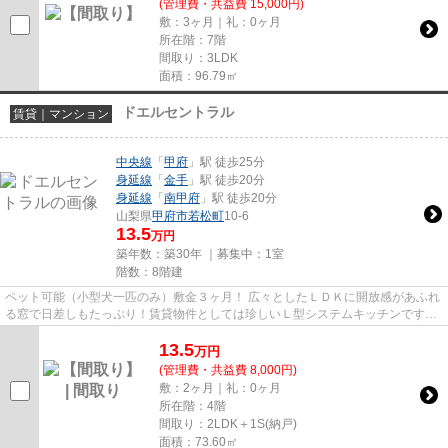
(管理費・共益費 15,000円)
敷：3ヶ月｜礼：0ヶ月
所在階：7階
間取り：3LDK
面積：96.79㎡
ドエルセントラル
賃貸｜マンション
中央線
「
甲府
」駅 徒歩25分
身延線
「
金手
」駅 徒歩20分
身延線
「
南甲府
」駅 徒歩20分
山梨県
甲府市
若松町
10-6
13.5
万円
築年数：築30年 ｜募集中：
1室
階数：8階建
ペット可能（小型犬一匹のみ）敷金３ヶ月！ 広々としたＬＤＫに開放感があふれ
る窓で日差しもたっぷり！賃貸物件としては珍しいＬ型システムキッチンです。
広い玄関、収納も充実、2ヶ...
13.5
万
円
(管理費・共益費 8,000円)
敷：2ヶ月｜礼：0ヶ月
所在階：4階
間取り：2LDK＋1S(納戸)
面積：73.60㎡