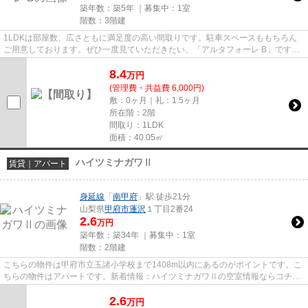
築年数：築5年 ｜募集中：
1室
階数：3階建
1LDKは部屋数、広さともに満足度の高い間取りです。駐車スペースももちろん
ご用意しております。ぜひ一度見ていただきたい、「アルタフォーレ B」です。
甲府市の住まい探しを丸和不動...
8.4
万
円
(管理費・共益費 6,000円)
敷：0ヶ月｜礼：1.5ヶ月
所在階：2階
間取り：1LDK
面積：40.05㎡
ハイツミナガワⅡ
賃貸｜アパート
身延線
「
南甲府
」駅 徒歩21分
山梨県
甲府市
蓬沢
１丁目2番24
2.6
万円
築年数：築34年 ｜募集中：
1室
階数：2階建
こちらの物件は甲府市立玉諸小学校まで1408m以内にあるのがポイントです。こ
ちらの物件はアパートです。新着情報：ハイツミナガワⅡの空室情報ならコチ
ラ。甲府市にある丸和不動産でな...
2.6
万
円