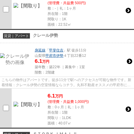
(管理費・共益費 500円)
敷：-｜礼：1ヶ月
所在階：1階
間取り：1K
面積：22.52㎡
クレール伊勢
賃貸｜アパート
身延線
「
甲斐住吉
」駅 徒歩11分
山梨県
甲府市
伊勢
４丁目22番12
6.1
万円
築年数：築22年 ｜募集中：
1室
階数：2階建
こちらの物件はアパートです。徒歩11分で駅へのアクセスが可能な物件です。新
着情報：クレール伊勢の空室情報ならコチラ。丸和不動産オススメの甲府市にあ
る身延線甲斐住吉周辺物件は...
6.1
万
円
(管理費・共益費 1,000円)
敷：0ヶ月｜礼：1ヶ月
所在階：1階
間取り：1LDK
面積：40.07㎡