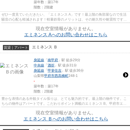
築年数：築17年
階数：2階建
ぜひ一度見ていただきたい、「エミネンス A」です！最上階の角部屋なので生活
騒音の心配も軽減されます！軽量鉄骨のメリットは、その耐久性や耐震性です！
多くの方にご好評の、清潔感...
現在空室情報がありません。
エミネンス Aへのお問い合わせはこちら
エミネンス Ｂ
賃貸｜アパート
身延線
「
南甲府
」駅 徒歩29分
中央線
「
酒折
」駅 徒歩31分
身延線
「
甲斐住吉
」駅 徒歩36分
山梨県
甲府市
西高橋町
248-1
-
築年数：築17年
階数：2階建
豊かな表情のある外観タイル張りは、とても魅力的です。最上階の物件です。こ
ちらの物件はアパートです。こだわりポイント満載のエミネンス B。甲府市エリ
アにある賃貸情報のことなら...
現在空室情報がありません。
エミネンス Ｂへのお問い合わせはこちら