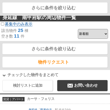
さらに条件を絞り込む
MENU
身延線 南甲府駅の周辺物件一覧
募集中のみ表示
25
該当物件
棟
11
空き数
件
さらに条件を絞り込む
物件リクエスト
チェックした物件をまとめて
検討リストに追加
お問い合わせ
カーサ・フェリス
賃貸｜アパート
身延線
「
甲斐住吉
」駅 徒歩24分