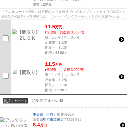
階数：2階建
『ドエルコート里吉C』は戸建のような感覚で住めるメゾネットタイプの3LDK！
2階の洋室はそれぞれ6帖以上！ ウォークインクローゼットを含む収納が5ヵ所と
物置つき！すっきり収納してお...
11.5
万
円
(管理費・共益費 3,000円)
敷：1ヶ月｜礼：0ヶ月
所在階：1-2階
間取り：3LDK
面積：83.98㎡
11.5
万
円
(管理費・共益費 3,000円)
敷：1ヶ月｜礼：0ヶ月
所在階：1-2階
間取り：3LDK
面積：83.98㎡
アルタフォーレ B
賃貸｜アパート
中央線
「
甲府
」駅 徒歩32分
山梨県
甲府市
高畑
２丁目19番19
8.4
万円