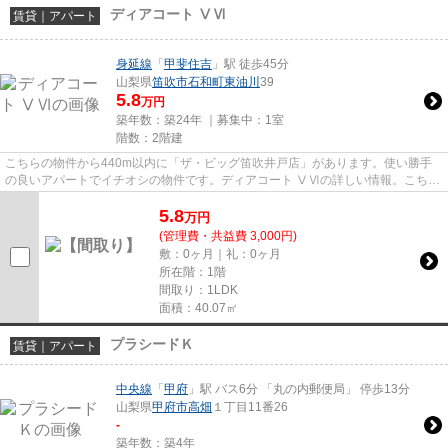
ディアコート ⅤⅥ
賃貸｜アパート
身延線
「
甲斐住吉
」駅 徒歩45分
山梨県
笛吹市
石和町東油川
39
5.8
万円
築年数：築24年 ｜募集中：
1室
階数：2階建
こちらの物件から440m以内に「ザ・ビッグ笛吹井戸店」があります。使い勝手
の良いアパートでイチオシの物件です。ディアコート ⅤⅥの詳しい情報。こちら
の物件以外にも、身延線甲斐住吉...
5.8
万
円
(管理費・共益費 3,000円)
敷：0ヶ月｜礼：0ヶ月
所在階：1階
間取り：1LDK
面積：40.07㎡
プラシードＫ
賃貸｜アパート
中央線
「
甲府
」駅 バス6分 「丸の内郵便局」 停歩13分
山梨県
甲府市
高畑
１丁目11番26
-
築年数：築4年