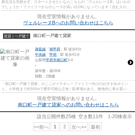
新生活を失敗せず、スタートさせたいならこちらの「ヴェルレーヌB」はいかが
でしょうか！ファミリーからのニーズが高い2LDKになっています！住む人のこ
とを考えた落ち着いた造りのアパ...
現在空室情報がありません。
ヴェルレーヌBへのお問い合わせはこちら
南口町一戸建て貸家
賃貸｜一戸建て
身延線
「
南甲府
」駅 徒歩6分
中央線
「
甲府
」駅 徒歩41分
山梨県
甲府市
南口町
3-4
-
築年数：築26年
階数：2階建
「南口町一戸建て貸家」のここがイチオシ！ファミリー向けのおすすめポイン
ト。小学校まで約500mで通学可能な立地！駐車場があり、敷地内に車を置いて
おくことができます◎浴室から分か...
現在空室情報がありません。
南口町一戸建て貸家へのお問い合わせはこちら
該当公開件数
25
棟 空き数
11
件
1-20
棟表示
1
2
<<前へ
次へ>>
最初