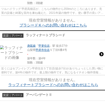
階数：3階建
ツルハドラッグ 甲府高畑店が、こちらの物件から359mのところにあります。充
実の設備と綺麗な室内を兼ね備えた、2021年築の物件です。使い勝手の良いアパ
ートでイチオシの物件です。「...
現在空室情報がありません。
プラシードＫへのお問い合わせはこちら
ラッフィナートプラシード
賃貸｜アパート
身延線
「
甲斐住吉
」駅 徒歩27分
山梨県
甲府市
住吉
５丁目6番4号
-
築年数：築4年
階数：3階建
近くにはセブンイレブン甲府住吉５丁目店(徒歩7分)がありちょっとした買い物に
便利です。築4年の物件です。最上階の物件です。気になるイチオシ物件情報：
「ラッフィナートプラシード...
現在空室情報がありません。
ラッフィナートプラシードへのお問い合わせはこちら
アーバンゲートⅡ
賃貸｜アパート