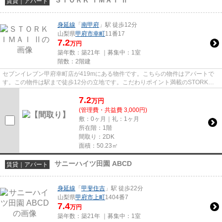
ＳＴＯＲＫ ＩＭＡＩ Ⅱ
賃貸｜アパート
身延線
「
南甲府
」駅 徒歩12分
山梨県
甲府市
幸町
11番17
7.2
万円
築年数：築21年 ｜募集中：
1室
階数：2階建
セブンイレブン甲府幸町店が419mにある物件です。こちらの物件はアパートで
す。この物件は駅まで徒歩12分の立地です。こだわりポイント満載のSTORK
IMAI Ⅱ。どういった設備が必要で、...
7.2
万
円
(管理費・共益費 3,000円)
敷：0ヶ月｜礼：1ヶ月
所在階：1階
間取り：2DK
面積：50.23㎡
サニーハイツ田園 ABCD
賃貸｜アパート
身延線
「
甲斐住吉
」駅 徒歩22分
山梨県
甲府市
上町
1404番7
7.4
万円
築年数：築21年 ｜募集中：
1室