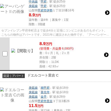
中央線
「
甲府
」駅 徒歩25分
身延線
「
甲府
」駅 徒歩25分
山梨県
甲府市
伊勢
１丁目10番16号
8.9
万円
築年数：築4年 ｜募集中：
1室
階数：3階建
セブンイレブン甲府幸町店まで徒歩4分と近場にコンビニがあるのもポイント。
こちらの物件はアパートです。2021年に建設された物件です。「アーバンゲート
Ⅱ」のここがイチオシ。甲府市...
8.9
万
円
(管理費・共益費 6,000円)
敷：0ヶ月｜礼：2ヶ月
所在階：2階
間取り：1LDK
面積：42.93㎡
ドエルコート里吉 C
賃貸｜アパート
身延線
「
南甲府
」駅 徒歩18分
身延線
「
善光寺
」駅 徒歩18分
身延線
「
金手
」駅 徒歩28分
山梨県
甲府市
里吉
３丁目3番26
11.5
万円
築年数：築15年 ｜募集中：
2室