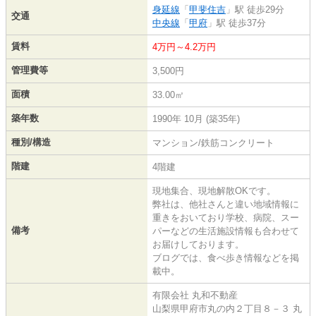
身延線
「
甲斐住吉
」駅 徒歩29分
交通
中央線
「
甲府
」駅 徒歩37分
賃料
4万円～4.2万円
管理費等
3,500円
面積
33.00㎡
築年数
1990年 10月 (築35年)
種別/構造
マンション/鉄筋コンクリート
階建
4階建
現地集合、現地解散OKです。
弊社は、他社さんと違い地域情報に
重きをおいており学校、病院、スー
備考
パーなどの生活施設情報も合わせて
お届けしております。
ブログでは、食べ歩き情報などを掲
載中。
有限会社 丸和不動産
山梨県甲府市丸の内２丁目８－３ 丸