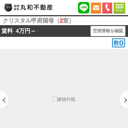
MENU
クリスタル甲府国母（
2
室）
賃料
4
万円～
空室情報を確認