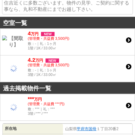
住吉近くに多数ございます。物件の見学、ご契約に関する
事なら、丸和不動産にまでお越し下さい。
空室一覧
4
万
円
NEW
(管理費・共益費 3,500円)
敷：-｜礼：1ヶ月
1階 / 1K / 33.00㎡
4.2
万
円
NEW
(管理費・共益費 3,500円)
敷：-｜礼：1ヶ月
3階 / 1K / 33.00㎡
過去掲載物件一覧
***
万円
(管理費・共益費 ***円)
敷：***｜礼：***
3階 / *** / ***
所在地
山梨県
甲府市
国母
１丁目20番2