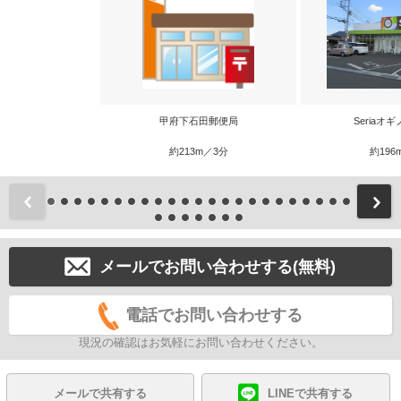
甲府下石田郵便局
Seriaオ
約213m／3分
約196
前
メールでお問い合わせする(無料)
電話でお問い合わせする
現況の確認はお気軽にお問い合わせください。
メールで共有する
LINEで共有する