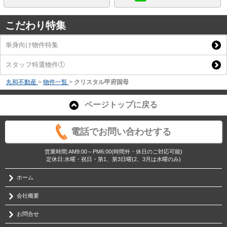
こだわり特集
単身向け物件特集
スタッフ特選物件①
丸和不動産
>
物件一覧
>
クリスタル甲府国母
ページトップに戻る
電話でお問い合わせする
営業時間:AM9:00～PM6:00(時間外・休日のご対応可能)
定休日:水曜・祝日・第1、第3日曜(2、3月は水曜のみ)
ホーム
会社概要
お問合せ