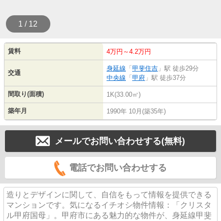
1 / 12
賃料
4万円～4.2万円
身延線
「
甲斐住吉
」駅 徒歩29分
交通
中央線
「
甲府
」駅 徒歩37分
間取り(面積)
1K(33.00㎡)
築年月
1990年 10月(築35年)
メールでお問い合わせする(無料)
電話でお問い合わせする
造りとデザインに関して、自信をもって情報を提供できる
マンションです。気になるイチオシ物件情報：「クリスタ
ル甲府国母」。甲府市にある魅力的な物件が、身延線甲斐