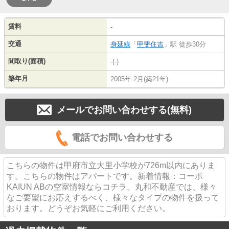
賃料
-
交通
身延線
「
甲斐住吉
」駅 徒歩30分
間取り(面積)
-(-)
築年月
2005年 2月(築21年)
メールでお問い合わせする(無料)
電話でお問い合わせする
こちらの物件は甲府市立大里小学校が726m以内にありま
す。こちらの物件はアパートです。新着情報：コーポ
KAIUN ABの空室情報ならコチラ。丸和不動産では、様々
なご要望にお応えするべく、様々なタイプの物件を扱って
おります。どうぞお気軽にご利用ください。