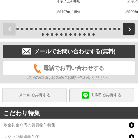
オギノ上今井店
オギノ
約1197m／15分
約1996
前
メールでお問い合わせする(無料)
電話でお問い合わせする
現況の確認はお気軽にお問い合わせください。
メールで共有する
LINEで共有する
こだわり特集
敷金礼金０円の賃貸物件特集
スタッフ特選物件①