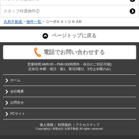
スタッフ特選物件②
丸和不動産
>
物件一覧
>
コーポＫＡＩＵＮ AB
ページトップに戻る
電話でお問い合わせする
営業時間:AM9:00～PM6:00(時間外・休日のご対応可能)
定休日:水曜・祝日・第1、第3日曜(2、3月は水曜のみ)
ホーム
会社概要
お問合せ
PCサイト
個人情報
｜
利用規約
｜
アクセスマップ
Copyright(c) 有限会社 丸和不動産 All rights reserved.