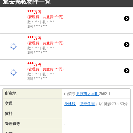
過去掲載物件一覧
***
万円
(管理費・共益費 ***円)
敷：***｜礼：***
1階 / *** / ***
***
万円
(管理費・共益費 ***円)
敷：***｜礼：***
1階 / *** / ***
***
万円
(管理費・共益費 ***円)
敷：***｜礼：***
2階 / *** / ***
所在地
山梨県
甲府市
大里町
2562-1
交通
身延線
「
甲斐住吉
」駅 徒歩29～30分
賃料
-
管理費等
-