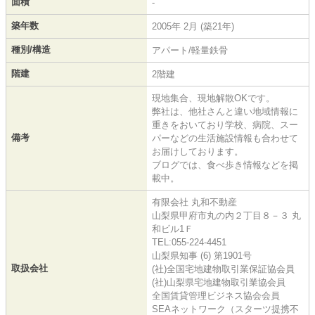
面積
-
築年数
2005年 2月 (築21年)
種別/構造
アパート/軽量鉄骨
階建
2階建
現地集合、現地解散OKです。
弊社は、他社さんと違い地域情報に
重きをおいており学校、病院、スー
備考
パーなどの生活施設情報も合わせて
お届けしております。
ブログでは、食べ歩き情報などを掲
載中。
有限会社 丸和不動産
山梨県甲府市丸の内２丁目８－３ 丸
和ビル1Ｆ
TEL:055-224-4451
山梨県知事 (6) 第1901号
取扱会社
(社)全国宅地建物取引業保証協会員
(社)山梨県宅地建物取引業協会員
全国賃貸管理ビジネス協会会員
SEAネットワーク（スターツ提携不