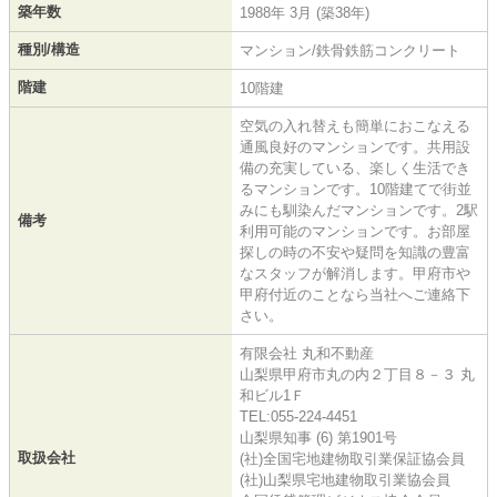
築年数
1988年 3月 (築38年)
種別/構造
マンション/鉄骨鉄筋コンクリート
階建
10階建
空気の入れ替えも簡単におこなえる
通風良好のマンションです。共用設
備の充実している、楽しく生活でき
るマンションです。10階建てで街並
みにも馴染んだマンションです。2駅
備考
利用可能のマンションです。お部屋
探しの時の不安や疑問を知識の豊富
なスタッフが解消します。甲府市や
甲府付近のことなら当社へご連絡下
さい。
有限会社 丸和不動産
山梨県甲府市丸の内２丁目８－３ 丸
和ビル1Ｆ
TEL:055-224-4451
山梨県知事 (6) 第1901号
取扱会社
(社)全国宅地建物取引業保証協会員
(社)山梨県宅地建物取引業協会員