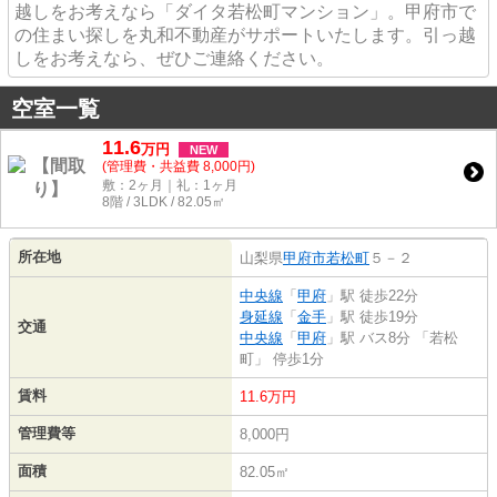
越しをお考えなら「ダイタ若松町マンション」。甲府市で
の住まい探しを丸和不動産がサポートいたします。引っ越
しをお考えなら、ぜひご連絡ください。
空室一覧
11.6
万
円
NEW
(管理費・共益費 8,000円)
敷：2ヶ月｜礼：1ヶ月
8階 / 3LDK / 82.05㎡
所在地
山梨県
甲府市
若松町
５－２
中央線
「
甲府
」駅 徒歩22分
身延線
「
金手
」駅 徒歩19分
交通
中央線
「
甲府
」駅 バス8分 「若松
町」 停歩1分
賃料
11.6万円
管理費等
8,000円
面積
82.05㎡