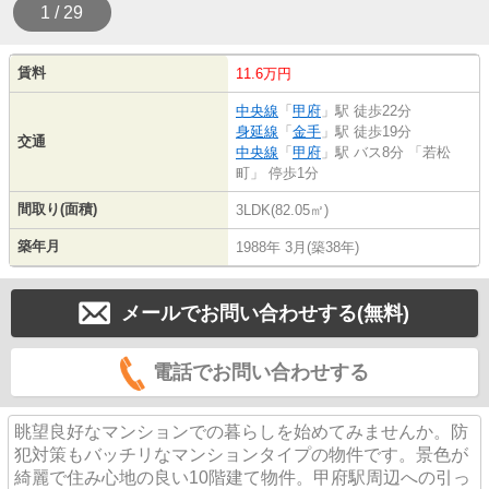
1 / 29
賃料
11.6万円
中央線
「
甲府
」駅 徒歩22分
身延線
「
金手
」駅 徒歩19分
交通
中央線
「
甲府
」駅 バス8分 「若松
町」 停歩1分
間取り(面積)
3LDK(82.05㎡)
築年月
1988年 3月(築38年)
メールでお問い合わせする(無料)
電話でお問い合わせする
眺望良好なマンションでの暮らしを始めてみませんか。防
犯対策もバッチリなマンションタイプの物件です。景色が
綺麗で住み心地の良い10階建て物件。甲府駅周辺への引っ