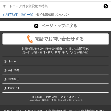
オートロック付き賃貸物件特集
丸和不動産
>
物件一覧
>
ダイタ若松町マンション
ページトップに戻る
電話でお問い合わせする
営業時間:AM9:00～PM6:00(時間外・休日のご対応可能)
定休日:水曜・祝日・第1、第3日曜(2、3月は水曜のみ)
ホーム
会社概要
お問合せ
PCサイト
個人情報
｜
利用規約
｜
アクセスマップ
Copyright(c) 有限会社 丸和不動産 All rights reserved.