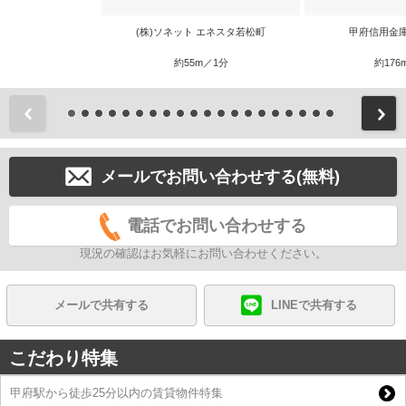
(株)ソネット エネスタ若松町
甲府信用金
約55m／1分
約176
前
メールでお問い合わせする(無料)
電話でお問い合わせする
現況の確認はお気軽にお問い合わせください。
メールで共有する
LINEで共有する
こだわり特集
甲府駅から徒歩25分以内の賃貸物件特集