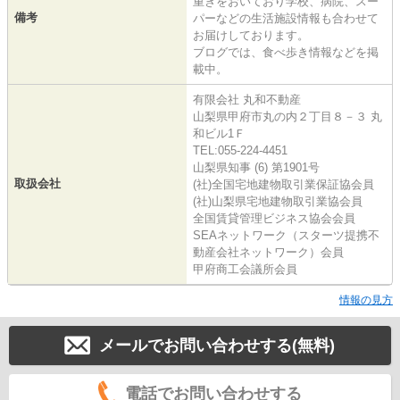
重きをおいており学校、病院、スー
備考
パーなどの生活施設情報も合わせて
お届けしております。
ブログでは、食べ歩き情報などを掲
載中。
有限会社 丸和不動産
山梨県甲府市丸の内２丁目８－３ 丸
和ビル1Ｆ
TEL:055-224-4451
山梨県知事 (6) 第1901号
取扱会社
(社)全国宅地建物取引業保証協会員
(社)山梨県宅地建物取引業協会員
全国賃貸管理ビジネス協会会員
SEAネットワーク（スターツ提携不
動産会社ネットワーク）会員
甲府商工会議所会員
情報の見方
メールでお問い合わせする(無料)
電話でお問い合わせする