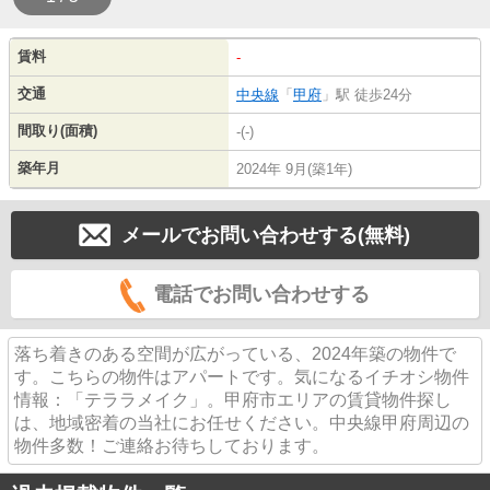
賃料
-
交通
中央線
「
甲府
」駅 徒歩24分
間取り(面積)
-(-)
築年月
2024年 9月(築1年)
メールでお問い合わせする(無料)
電話でお問い合わせする
落ち着きのある空間が広がっている、2024年築の物件で
す。こちらの物件はアパートです。気になるイチオシ物件
情報：「テララメイク」。甲府市エリアの賃貸物件探し
は、地域密着の当社にお任せください。中央線甲府周辺の
物件多数！ご連絡お待ちしております。