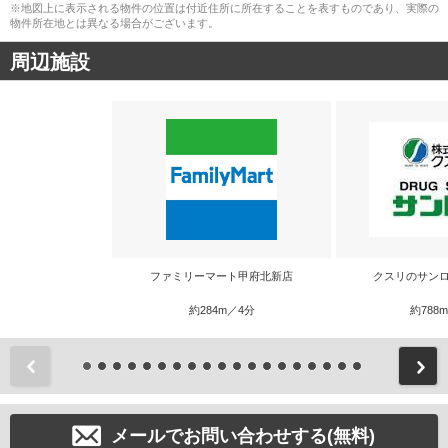
※地図上に表示される物件の位置は付近住所に所在することを表すものであり、実際の
物件所在地とは異なる場合がございます。
周辺施設
ファミリーマート甲府北新店
クスリのサンロ
約284m／4分
約788
前
メールでお問い合わせする(無料)