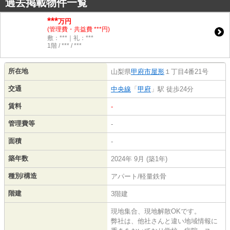
過去掲載物件一覧
***
万円
(管理費・共益費 ***円)
敷：***｜礼：***
1階 / *** / ***
所在地
山梨県
甲府市
屋形
１丁目4番21号
交通
中央線
「
甲府
」駅 徒歩24分
賃料
-
管理費等
-
面積
-
築年数
2024年 9月 (築1年)
種別/構造
アパート/軽量鉄骨
階建
3階建
現地集合、現地解散OKです。
弊社は、他社さんと違い地域情報に