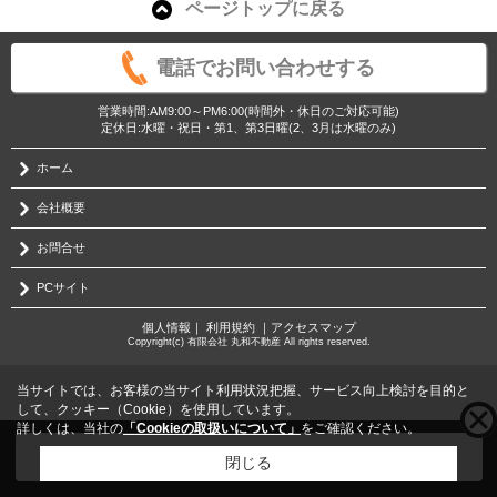
ページトップに戻る
電話でお問い合わせする
営業時間:AM9:00～PM6:00(時間外・休日のご対応可能)
定休日:水曜・祝日・第1、第3日曜(2、3月は水曜のみ)
ホーム
会社概要
お問合せ
PCサイト
個人情報
｜
利用規約
｜
アクセスマップ
Copyright(c) 有限会社 丸和不動産 All rights reserved.
当サイトでは、お客様の当サイト利用状況把握、サービス向上検討を目的と
して、クッキー（Cookie）を使用しています。
詳しくは、当社の
「Cookieの取扱いについて」
をご確認ください。
こちらの物件をご覧の方に
お勧めな物件
はこちら
閉じる