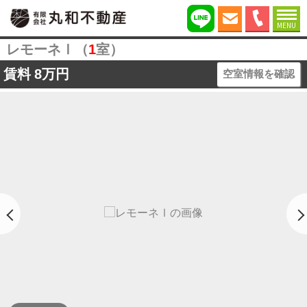
MENU
レモーネⅠ（
1
室）
賃料
8万円
空室情報を確認