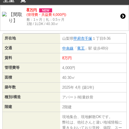
8
万
円
NEW
(管理費・共益費 4,000円)
敷：1ヶ月｜礼：0.5ヶ月
1階 / 1LDK / 40.30㎡
所在地
山梨県
甲府市
千塚
１丁目8-36
交通
中央線
「
竜王
」駅 徒歩48分
賃料
8万円
管理費等
4,000円
面積
40.30㎡
築年数
2025年 4月 (築1年)
種別/構造
アパート/軽量鉄骨
階建
2階建
現地集合、現地解散OKです。
弊社は、他社さんと違い地域情報に
重きをおいており学校、病院、スー