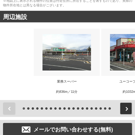
※地図上に表示される物件の位置は付近住所に所在することを表すものであり、実際の
物件所在地とは異なる場合がございます。
周辺施設
業務スーパー
ユーコー
約836m／11分
約1032
前
メールでお問い合わせする(無料)