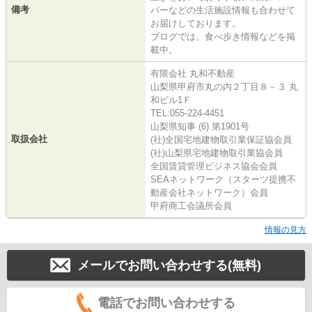
備考
パーなどの生活施設情報も合わせて
お届けしております。
ブログでは、食べ歩き情報などを掲
載中。
有限会社 丸和不動産
山梨県甲府市丸の内２丁目８－３ 丸
和ビル1Ｆ
TEL:055-224-4451
山梨県知事 (6) 第1901号
取扱会社
(社)全国宅地建物取引業保証協会員
(社)山梨県宅地建物取引業協会員
全国賃貸管理ビジネス協会会員
SEAネットワーク（スターツ提携不
動産会社ネットワーク）会員
甲府商工会議所会員
情報の見方
メールでお問い合わせする(無料)
電話でお問い合わせする