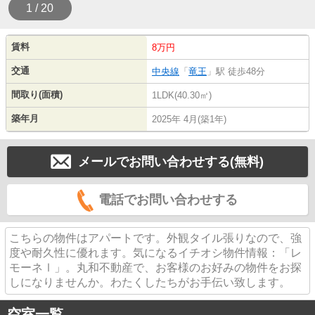
1 / 20
賃料
8万円
交通
中央線
「
竜王
」駅 徒歩48分
間取り(面積)
1LDK(40.30㎡)
築年月
2025年 4月(築1年)
メールでお問い合わせする(無料)
電話でお問い合わせする
こちらの物件はアパートです。外観タイル張りなので、強
度や耐久性に優れます。気になるイチオシ物件情報：「レ
モーネⅠ」。丸和不動産で、お客様のお好みの物件をお探
しになりませんか。わたくしたちがお手伝い致します。
空室一覧