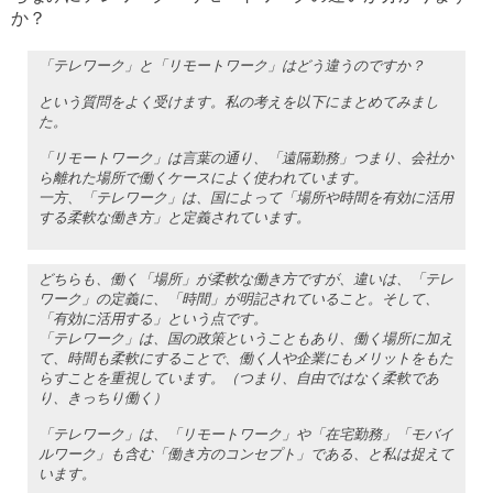
か？
「テレワーク」と「リモートワーク」はどう違うのですか？
という質問をよく受けます。私の考えを以下にまとめてみまし
た。
「リモートワーク」は言葉の通り、「遠隔勤務」つまり、会社か
ら離れた場所で働くケースによく使われています。
一方、「テレワーク」は、国によって「場所や時間を有効に活用
する柔軟な働き方」と定義されています。
どちらも、働く「場所」が柔軟な働き方ですが、違いは、「テレ
ワーク」の定義に、「時間」が明記されていること。そして、
「有効に活用する」という点です。
「テレワーク」は、国の政策ということもあり、働く場所に加え
て、時間も柔軟にすることで、働く人や企業にもメリットをもた
らすことを重視しています。（つまり、自由ではなく柔軟であ
り、きっちり働く）
「テレワーク」は、「リモートワーク」や「在宅勤務」「モバイ
ルワーク」も含む「働き方のコンセプト」である、と私は捉えて
います。