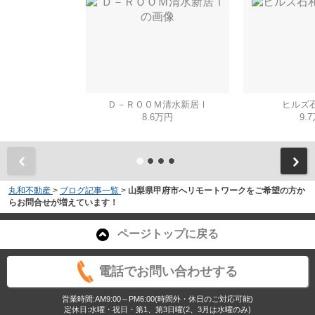
Ｄ－ＲＯＯＭ清水新居Ⅰ
ヒルズ石
8.6万円
9.
丸和不動産
>
ブログ記事一覧
>
山梨県甲府市へリモートワークをご希望の方か
らお問合せが増えています！
ページトップに戻る
電話でお問い合わせする
営業時間:AM9:00～PM6:00(時間外・休日のご対応可能)
定休日:水曜・祝日・第1、第3日曜(2、3月は水曜のみ)