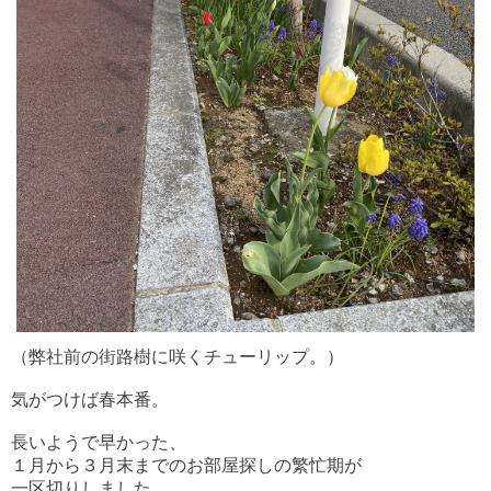
（弊社前の街路樹に咲くチューリップ。）
気がつけば
春本番。
長いようで早かった、
１月から３月末までの
お部屋探しの繁忙期が
一区切りしました。