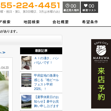
00
00
曜・祝日・第1、第3日曜(2、3月は水曜のみ)
地があります。
最新記事
 ≫
ＡＩの凄さ、ハン
パないです！
-04-20
甲府盆地の激暑を
感じる「地ビール
フェスト甲府
2026」！
【夏季休業日のお
知らせ】暑中お見
舞い申し上げます