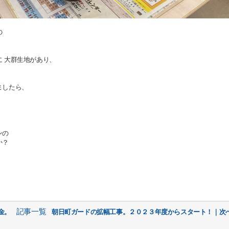
の
 大群生地があり、
ましたら、
ンの
か？
記事一覧
金。
朝日町ガードの拡幅工事。２０２３年度からスタート！｜次へ