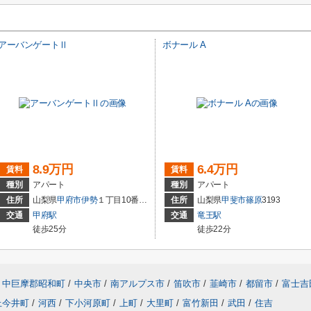
アーバンゲートⅡ
ボナール A
8.9万円
6.4万円
賃料
賃料
種別
アパート
種別
アパート
住所
山梨県
甲府市
伊勢
１丁目10番16号
住所
山梨県
甲斐市
篠原
3193
交通
甲府駅
交通
竜王駅
徒歩25分
徒歩22分
中巨摩郡昭和町
/
中央市
/
南アルプス市
/
笛吹市
/
韮崎市
/
都留市
/
富士吉
上今井町
/
河西
/
下小河原町
/
上町
/
大里町
/
富竹新田
/
武田
/
住吉