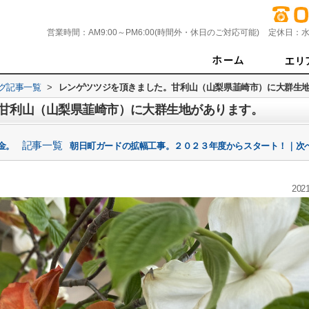
営業時間：
AM9:00～PM6:00(時間外・休日のご対応可能)
定休日：
水
グ記事一覧
>
レンゲツツジを頂きました。甘利山（山梨県韮崎市）に大群生
甘利山（山梨県韮崎市）に大群生地があります。
記事一覧
金。
朝日町ガードの拡幅工事。２０２３年度からスタート！｜次へ
2021