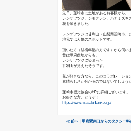
先日、韮崎市に土地があるお客様から、
レンゲツツジ、シモクレン、ハナミズキ
花を頂きました。
レンゲツツジは甘利山（山梨県韮崎市）に
地元では人気のスポットです。
頂いた方（結構年配の方です）から伺い
昔は甲府盆地からも、
レンゲツツジに染まった
甘利山が見えたそうです。
花が好きな方なら、このコラボレーショ
素晴らしさが分かるのではないでしょう
韮崎市観光協会のHPに詳細ございます。
お好きな方、どうぞ！
https://www.nirasaki-kankou.jp/
≪ 前へ｜甲府駅南口からのタクシー料