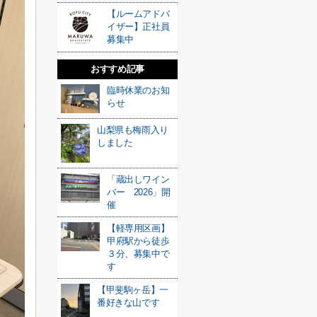
【ルームアドバ
イザー】正社員
募集中
おすすめ記事
臨時休業のお知
らせ
山梨県も梅雨入り
しました
「蔵出しワイン
バー 2026」開
催
【軽専用区画】
甲府駅から徒歩
３分、募集中で
す
【甲斐駒ヶ岳】一
番好きな山です