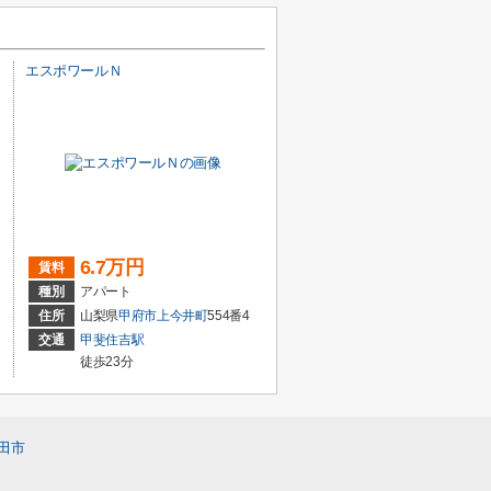
エスポワールＮ
6.7万円
賃料
種別
アパート
住所
山梨県
甲府市
上今井町
554番4
交通
甲斐住吉駅
徒歩23分
田市