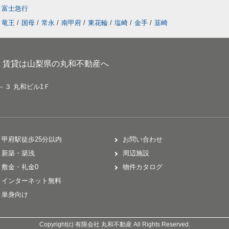
富士急行
竜王
/
国母
/
常永
/
南甲府
/
東花輪
/
塩崎
/
金手
/
韮崎
、賃貸は山梨県の丸和不動産へ
－３ 丸和ビル1Ｆ
甲府駅徒歩25分以内
お問い合わせ
新築・築浅
周辺施設
敷金・礼金0
物件カタログ
インターネット無料
単身向け
Copyright(c) 有限会社 丸和不動産 All Rights Reserved.