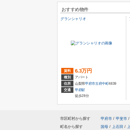
おすすめ物件
グランシャリオ
6.3万円
賃料
種別
アパート
住所
山梨県
甲府市
古府中町
4839
交通
甲府駅
徒歩28分
市区町村から探す
甲府市
/
甲斐市
/
町名から探す
国母
/
上石田
/