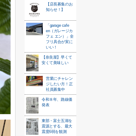
【店長募集のお
知らせ！】
「garage cafe
en（ガレージカ
フェ エン）」全
フリ具合が実に
いい！
【奈良屋】早くて
安くて美味しい
営業にチャレン
ジしたい方！正
社員募集中
令和８年、路線価
発表
東部・富士五湖を
震源とする、最大
震度6弱を観測