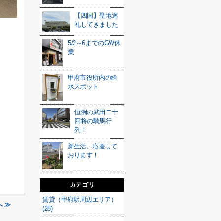
【四国】聖地巡
礼してきました
5/2～6までのGW休
業
甲府市役所内の給
水スポット
恒例の武田二十
四将の騎馬行
列！
新生活、応援して
おります！
カテゴリ
賃貸（甲府駅周辺エリア）
 ≫
(28)