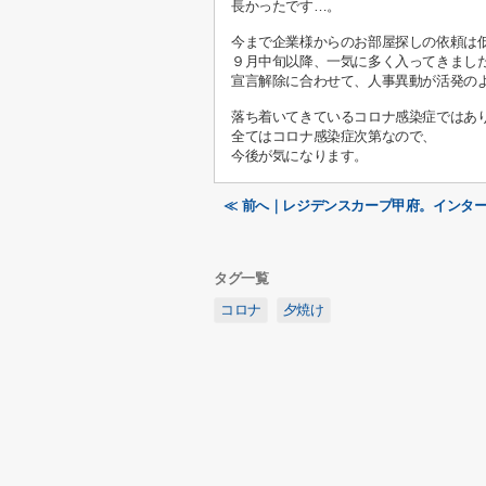
長かったです…。
今まで企業様からのお部屋探しの依頼は
９月中旬以降、一気に多く入ってきまし
宣言解除に合わせて、人事異動が活発の
落ち着いてきているコロナ感染症ではあ
全てはコロナ感染症次第なので、
今後が気になります。
≪ 前へ｜レジデンスカープ甲府。インターネ
タグ一覧
コロナ
夕焼け