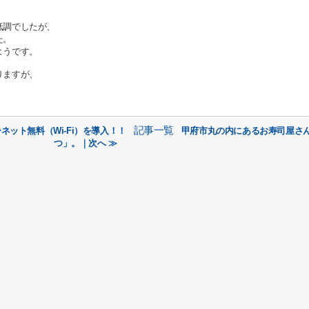
低調でしたが、
た。
ようです。
りますが、
記事一覧
ット無料（Wi-Fi）を導入！！
甲府市丸の内にあるお寿司屋さ
つ」。｜次へ ≫