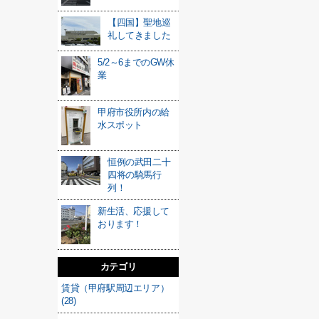
【四国】聖地巡
礼してきました
5/2～6までのGW休
業
甲府市役所内の給
水スポット
恒例の武田二十
四将の騎馬行
列！
新生活、応援して
おります！
カテゴリ
賃貸（甲府駅周辺エリア）
(28)