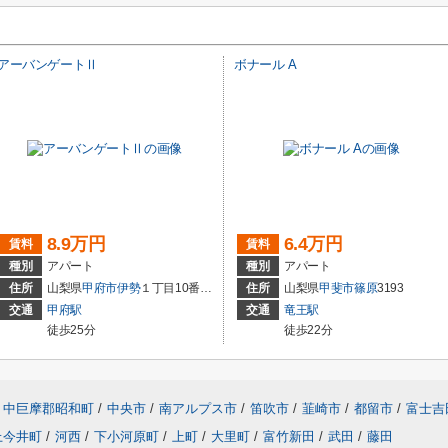
アーバンゲートⅡ
ボナール A
8.9万円
6.4万円
賃料
賃料
種別
アパート
種別
アパート
住所
山梨県
甲府市
伊勢
１丁目10番16号
住所
山梨県
甲斐市
篠原
3193
交通
甲府駅
交通
竜王駅
徒歩25分
徒歩22分
中巨摩郡昭和町
/
中央市
/
南アルプス市
/
笛吹市
/
韮崎市
/
都留市
/
富士吉
上今井町
/
河西
/
下小河原町
/
上町
/
大里町
/
富竹新田
/
武田
/
藤田