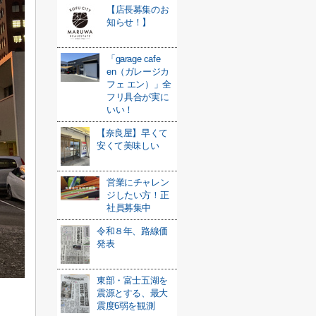
【店長募集のお
知らせ！】
「garage cafe
en（ガレージカ
フェ エン）」全
フリ具合が実に
いい！
【奈良屋】早くて
安くて美味しい
営業にチャレン
ジしたい方！正
社員募集中
令和８年、路線価
発表
東部・富士五湖を
震源とする、最大
震度6弱を観測