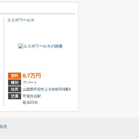
エスポワールＮ
6.7万円
賃料
種別
アパート
住所
山梨県
甲府市
上今井町
554番4
交通
甲斐住吉駅
徒歩23分
田市