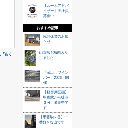
【ルームアドバ
イザー】正社員
募集中
おすすめ記事
臨時休業のお知
らせ
山梨県も梅雨入り
ん「あく
しました
「蔵出しワイン
バー 2026」開
催
【軽専用区画】
甲府駅から徒歩
３分、募集中で
す
【甲斐駒ヶ岳】一
番好きな山です