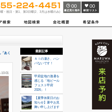
00
00
曜・祝日・第1、第3日曜(2、3月は水曜のみ)
最新記事
ん「あく
ＡＩの凄さ、ハン
パないです！
-10-01
甲府盆地の激暑を
感じる「地ビール
フェスト甲府
2026」！
【夏季休業日のお
知らせ】暑中お見
舞い申し上げます