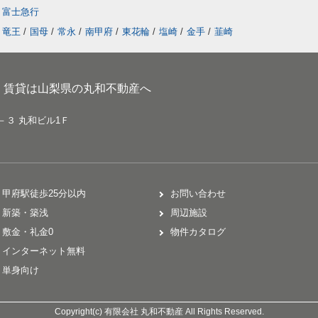
富士急行
竜王
/
国母
/
常永
/
南甲府
/
東花輪
/
塩崎
/
金手
/
韮崎
、賃貸は山梨県の丸和不動産へ
－３ 丸和ビル1Ｆ
甲府駅徒歩25分以内
お問い合わせ
新築・築浅
周辺施設
敷金・礼金0
物件カタログ
インターネット無料
単身向け
Copyright(c) 有限会社 丸和不動産 All Rights Reserved.