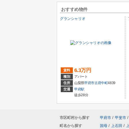
おすすめ物件
グランシャリオ
6.3万円
賃料
種別
アパート
住所
山梨県
甲府市
古府中町
4839
交通
甲府駅
徒歩28分
市区町村から探す
甲府市
/
甲斐市
/
町名から探す
国母
/
上石田
/