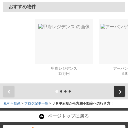
おすすめ物件
甲府レジデンス
アーバン
13万円
8.
丸和不動産
>
ブログ記事一覧
>
ＪＲ甲府駅から丸和不動産への行き方！
ページトップに戻る