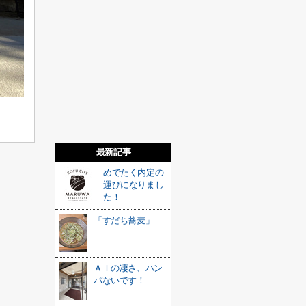
最新記事
めでたく内定の
運びになりまし
た！
「すだち蕎麦」
ＡＩの凄さ、ハン
パないです！