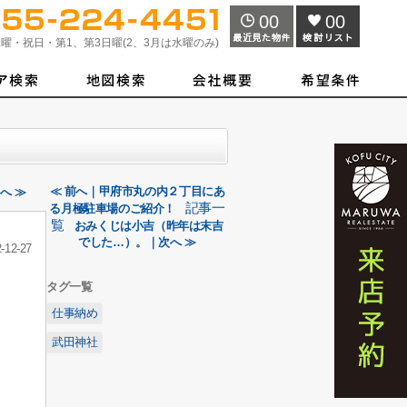
00
00
曜・祝日・第1、第3日曜(2、3月は水曜のみ)
≪ 前へ｜甲府市丸の内２丁目にあ
へ ≫
記事一
る月極駐車場のご紹介！
覧
おみくじは小吉（昨年は末吉
でした…）。｜次へ ≫
-12-27
タグ一覧
仕事納め
武田神社