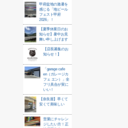
甲府盆地の激暑を
感じる「地ビール
フェスト甲府
2026」！
【夏季休業日のお
知らせ】暑中お見
舞い申し上げます
【店長募集のお
知らせ！】
「garage cafe
en（ガレージカ
フェ エン）」全
フリ具合が実に
いい！
【奈良屋】早くて
安くて美味しい
営業にチャレン
ジしたい方！正