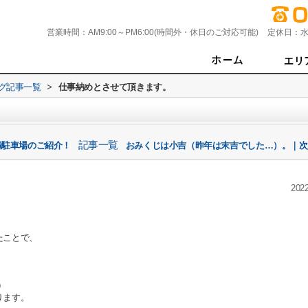
営業時間：
AM9:00～PM6:00(時間外・休日のご対応可能)
定休日：
水
グ記事一覧
>
仕事納めとさせて頂きます。
記事一覧
極駐車場のご紹介！
おみくじは小吉（昨年は末吉でした…）。｜次
2022
たことで、
）
ります。