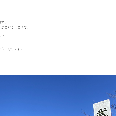
、
ます。
るかということです。
した。
からになります。