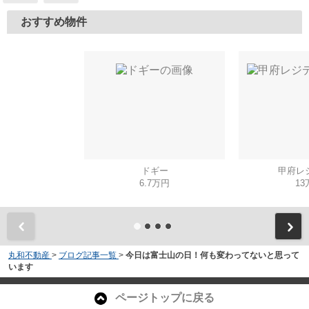
おすすめ物件
ドギー
甲府レ
6.7万円
13
丸和不動産
>
ブログ記事一覧
>
今日は富士山の日！何も変わってないと思って
います
ページトップに戻る