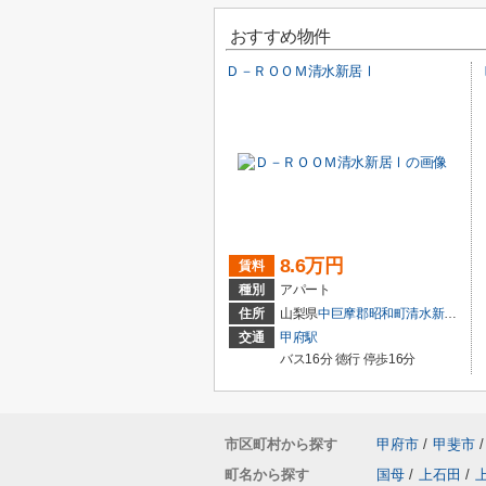
おすすめ物件
Ｄ－ＲＯＯＭ清水新居Ⅰ
8.6万円
賃料
種別
アパート
住所
山梨県
中巨摩郡昭和町
清水新居
547
交通
甲府駅
バス16分 徳行 停歩16分
市区町村から探す
甲府市
/
甲斐市
/
町名から探す
国母
/
上石田
/