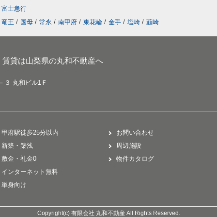
富士急行
竜王
/
国母
/
常永
/
南甲府
/
東花輪
/
金手
/
塩崎
/
韮崎
、賃貸は山梨県の丸和不動産へ
－３ 丸和ビル1Ｆ
甲府駅徒歩25分以内
お問い合わせ
新築・築浅
周辺施設
敷金・礼金0
物件カタログ
インターネット無料
単身向け
Copyright(c) 有限会社 丸和不動産 All Rights Reserved.