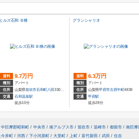
ヒルズ石和 Ｂ棟
グランシャリオ
9.7万円
6.3万円
賃料
賃料
種別
アパート
種別
アパート
番3
住所
山梨県
笛吹市
石和町八田
330番31
住所
山梨県
甲府市
古府中町
4839
交通
石和温泉駅
交通
甲府駅
徒歩10分
徒歩28分
中巨摩郡昭和町
/
中央市
/
南アルプス市
/
笛吹市
/
韮崎市
/
都留市
/
南巨摩
上今井町
/
河西
/
下小河原町
/
大里町
/
上町
/
富竹新田
/
武田
/
住吉