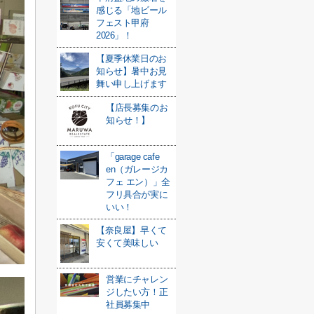
感じる「地ビール
フェスト甲府
2026」！
【夏季休業日のお
知らせ】暑中お見
舞い申し上げます
【店長募集のお
知らせ！】
「garage cafe
en（ガレージカ
フェ エン）」全
フリ具合が実に
いい！
【奈良屋】早くて
安くて美味しい
営業にチャレン
ジしたい方！正
社員募集中