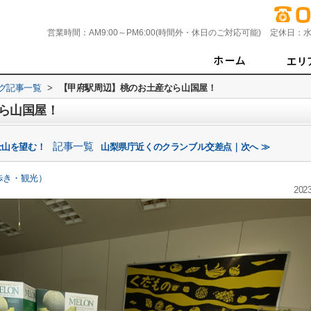
営業時間：
AM9:00～PM6:00(時間外・休日のご対応可能)
定休日：
水
グ記事一覧
>
【甲府駅周辺】桃のお土産なら山国屋！
ら山国屋！
記事一覧
士山を望む！
山梨県庁近くのクランブル交差点｜次へ ≫
歩き・観光）
2023