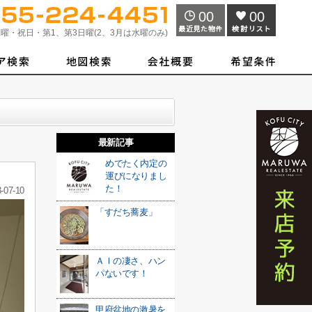
00
00
曜・祝日・第1、第3日曜(2、3月は水曜のみ)
最新記事
めでたく内定の
運びになりまし
た！
-07-10
「すだち蕎麦」
ＡＩの凄さ、ハン
パないです！
甲府盆地の激暑を