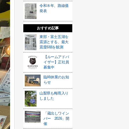
令和８年、路線価
発表
おすすめ記事
東部・富士五湖を
震源とする、最大
震度6弱を観測
【ルームアドバ
イザー】正社員
募集中
臨時休業のお知
らせ
山梨県も梅雨入り
しました
「蔵出しワイン
バー 2026」開
催