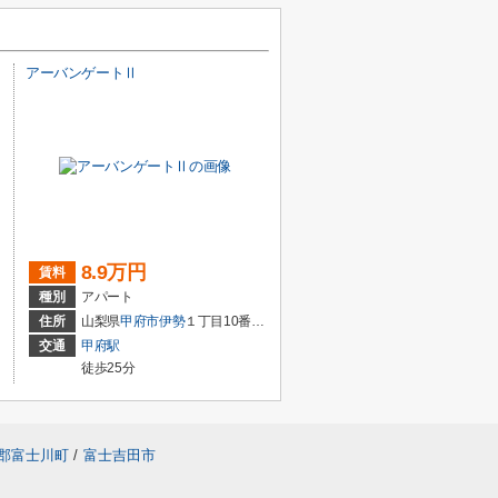
アーバンゲートⅡ
8.9万円
賃料
種別
アパート
住所
山梨県
甲府市
伊勢
１丁目10番16号
交通
甲府駅
徒歩25分
郡富士川町
/
富士吉田市