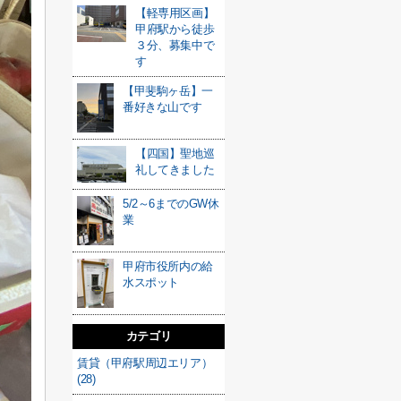
【軽専用区画】
甲府駅から徒歩
３分、募集中で
す
【甲斐駒ヶ岳】一
番好きな山です
【四国】聖地巡
礼してきました
5/2～6までのGW休
業
甲府市役所内の給
水スポット
カテゴリ
賃貸（甲府駅周辺エリア）
(28)