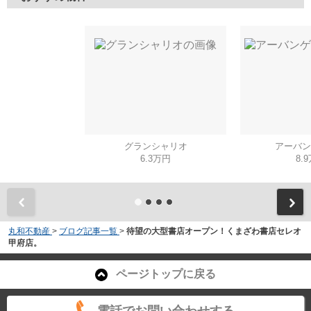
グランシャリオ
アーバン
6.3万円
8.
丸和不動産
>
ブログ記事一覧
>
待望の大型書店オープン！くまざわ書店セレオ
甲府店。
ページトップに戻る
電話でお問い合わせする