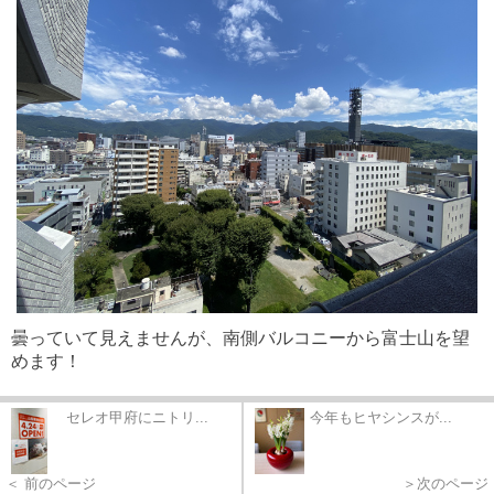
曇っていて見えませんが、南側バルコニーから富士山を望
めます！
セレオ甲府にニトリ...
今年もヒヤシンスが...
＜ 前のページ
＞次のページ