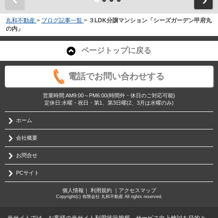
丸和不動産
>
ブログ記事一覧
>
３LDK分譲マンション「シーズガーデン甲府丸
の内」
ページトップに戻る
電話でお問い合わせする
営業時間:AM9:00～PM6:00(時間外・休日のご対応可能)
定休日:水曜・祝日・第1、第3日曜(2、3月は水曜のみ)
ホーム
会社概要
お問合せ
PCサイト
個人情報
｜
利用規約
｜
アクセスマップ
Copyright(c) 有限会社 丸和不動産 All rights reserved.