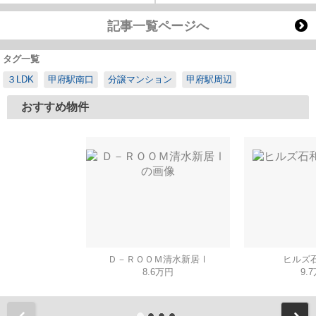
記事一覧ページへ
タグ一覧
３LDK
甲府駅南口
分譲マンション
甲府駅周辺
おすすめ物件
Ｄ－ＲＯＯＭ清水新居Ⅰ
ヒルズ石
8.6万円
9.