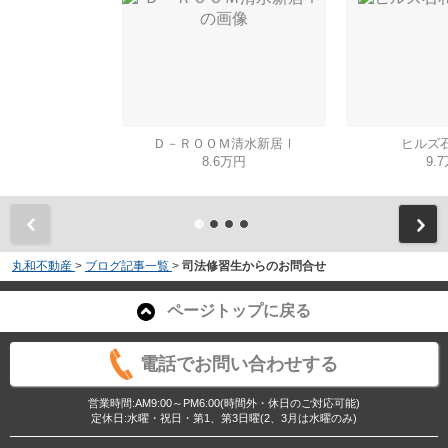
Ｄ－ＲＯＯＭ清水新居Ⅰ
ヒルズ石
8.6万円
9.
丸和不動産
>
ブログ記事一覧
>
司法修習生からのお問合せ
ページトップに戻る
電話でお問い合わせする
営業時間:AM9:00～PM6:00(時間外・休日のご対応可能)
定休日:水曜・祝日・第1、第3日曜(2、3月は水曜のみ)