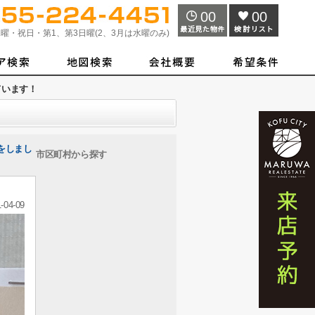
00
00
曜・祝日・第1、第3日曜(2、3月は水曜のみ)
ています！
をしまし
市区町村から探す
-04-09