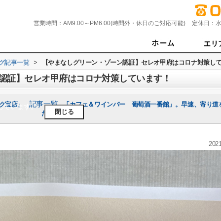
営業時間：
AM9:00～PM6:00(時間外・休日のご対応可能)
定休日：
水
グ記事一覧
>
【やまなしグリーン・ゾーン認証】セレオ甲府はコロナ対策し
認証】セレオ甲府はコロナ対策しています！
記事一覧
ク宝店」
「カフェ＆ワインバー 葡萄酒一番館」。早速、寄り道
しています。
閉じる
た！｜次へ ≫
2021