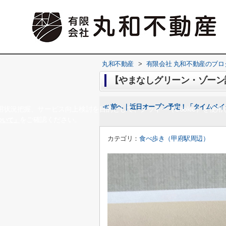
丸和不動産
>
有限会社 丸和不動産のブロ
【やまなしグリーン・ゾーン
≪ 前へ｜近日オープン予定！「タイムベイ
状況把握、サービス向上検討を目的として、クッキー（Cookie）を使用
をご確認ください。
について」
カテゴリ：
食べ歩き（甲府駅周辺）