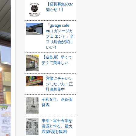
【店長募集のお
知らせ！】
「garage cafe
en（ガレージカ
フェ エン）」全
フリ具合が実に
いい！
【奈良屋】早くて
安くて美味しい
営業にチャレン
ジしたい方！正
社員募集中
令和８年、路線価
発表
東部・富士五湖を
震源とする、最大
震度6弱を観測