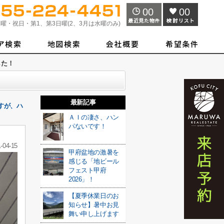
00
00
曜・祝日・第1、第3日曜(2、3月は水曜のみ)
した！
最新記事
すが、ハ
ＡＩの凄さ、ハン
パないです！
-04-15
甲府盆地の激暑を
感じる「地ビール
フェスト甲府
2026」！
【夏季休業日のお
知らせ】暑中お見
舞い申し上げます