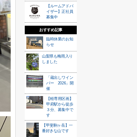
【ルームアドバ
イザー】正社員
募集中
おすすめ記事
臨時休業のお知
らせ
山梨県も梅雨入り
しました
「蔵出しワイン
バー 2026」開
催
【軽専用区画】
甲府駅から徒歩
３分、募集中で
す
【甲斐駒ヶ岳】一
番好きな山です