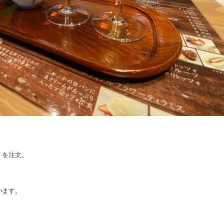
。
）を注文。
。
います。
、