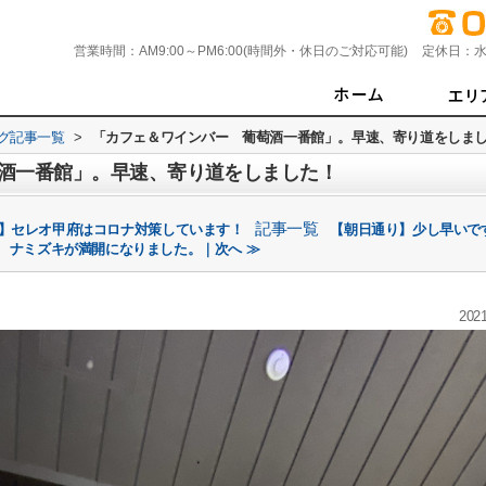
営業時間：
AM9:00～PM6:00(時間外・休日のご対応可能)
定休日：
水
グ記事一覧
>
「カフェ＆ワインバー 葡萄酒一番館」。早速、寄り道をしま
酒一番館」。早速、寄り道をしました！
記事一覧
証】セレオ甲府はコロナ対策しています！
【朝日通り】少し早いで
ナミズキが満開になりました。｜次へ ≫
2021