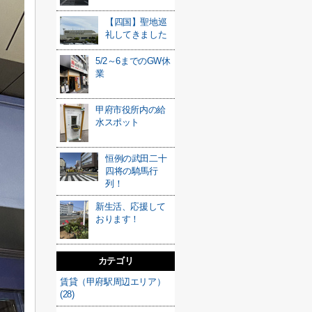
【四国】聖地巡
礼してきました
5/2～6までのGW休
業
甲府市役所内の給
水スポット
恒例の武田二十
四将の騎馬行
列！
新生活、応援して
おります！
カテゴリ
賃貸（甲府駅周辺エリア）
(28)