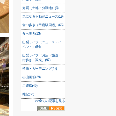
売買（土地・分譲地）(3)
気になる不動産ニュース(19)
食べ歩き（甲府駅周辺）(66)
食べ歩き(13)
山梨ライフ（ニュース・イ
ベント）(54)
山梨ライフ（お店・施設・
街歩き・観光）(97)
植物・ガーデニング(47)
杉山画伯(29)
ご連絡(49)
雑記(63)
>>全ての記事を見る
XML
RSS2.0