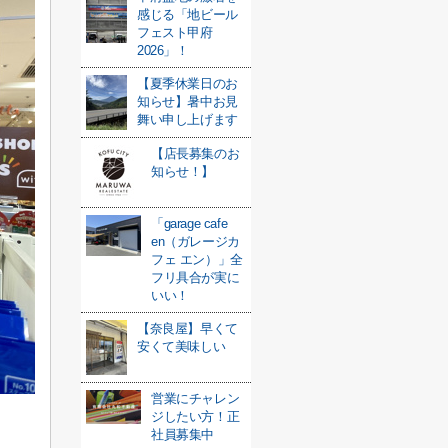
感じる「地ビール
フェスト甲府
2026」！
【夏季休業日のお
知らせ】暑中お見
舞い申し上げます
【店長募集のお
知らせ！】
「garage cafe
en（ガレージカ
フェ エン）」全
フリ具合が実に
いい！
【奈良屋】早くて
安くて美味しい
営業にチャレン
ジしたい方！正
社員募集中