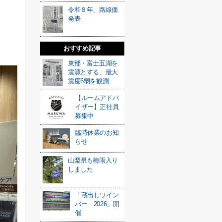
令和８年、路線価
発表
おすすめ記事
東部・富士五湖を
震源とする、最大
震度6弱を観測
【ルームアドバ
イザー】正社員
募集中
臨時休業のお知
らせ
山梨県も梅雨入り
しました
「蔵出しワイン
バー 2026」開
催