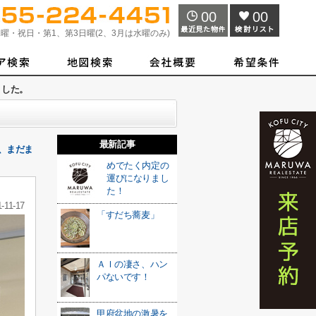
00
00
曜・祝日・第1、第3日曜(2、3月は水曜のみ)
ました。
最新記事
、まだま
めでたく内定の
運びになりまし
た！
-11-17
「すだち蕎麦」
ＡＩの凄さ、ハン
パないです！
甲府盆地の激暑を