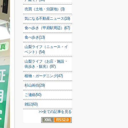
売買（土地・分譲地）(3)
気になる不動産ニュース(19)
食べ歩き（甲府駅周辺）(67)
食べ歩き(13)
山梨ライフ（ニュース・イ
ベント）(54)
山梨ライフ（お店・施設・
街歩き・観光）(97)
植物・ガーデニング(47)
杉山画伯(29)
ご連絡(50)
雑記(63)
>>全ての記事を見る
XML
RSS2.0