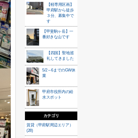
【軽専用区画】
甲府駅から徒歩
３分、募集中で
す
【甲斐駒ヶ岳】一
番好きな山です
【四国】聖地巡
礼してきました
5/2～6までのGW休
業
甲府市役所内の給
水スポット
カテゴリ
賃貸（甲府駅周辺エリア）
(28)